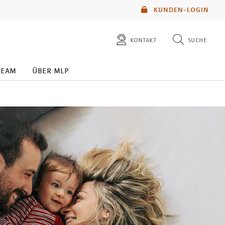
KUNDEN-LOGIN
kontakt
suche
diese website durchsuchen
team
über mlp
mlp berater finden