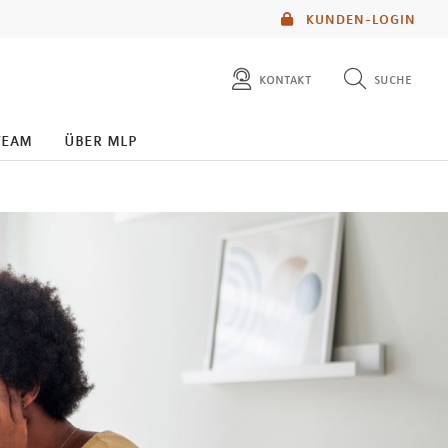
KUNDEN-LOGIN
kontakt
suche
diese website durchsuchen
team
über mlp
mlp berater finden