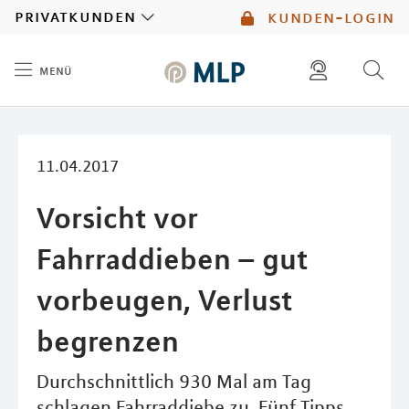
MLP
privatkunden
kunden-login
menü
Inhalt
diese website durchsuchen
mlp berater finden
11.04.2017
Vorsicht vor
Fahrraddieben – gut
vorbeugen, Verlust
begrenzen
Durchschnittlich 930 Mal am Tag
schlagen Fahrraddiebe zu. Fünf Tipps