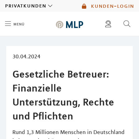
MLP
privatkunden
kunden-login
menü
Inhalt
diese website durchsuchen
mlp berater finden
30.04.2024
Gesetzliche Betreuer:
Finanzielle
Unterstützung, Rechte
und Pflichten
Rund 1,3 Millionen Menschen in Deutschland