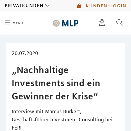
MLP
privatkunden
kunden-login
menü
Inhalt
diese website durchsuchen
mlp berater finden
20.07.2020
„Nachhaltige
Investments sind ein
Gewinner der Krise“
Interview mit Marcus Burkert,
Geschäftsführer Investment Consulting bei
FERI