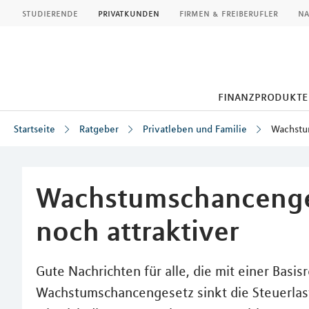
MLP
studierende
privatkunden
firmen & freiberufler
na
finanzprodukte
Startseite
Ratgeber
Privatleben und Familie
Wachstum
Inhalt
Wachstumschancenges
noch attraktiver
Gute Nachrichten für alle, die mit einer Basi
Wachstumschancengesetz sinkt die Steuerlast