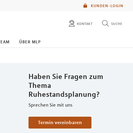
KUNDEN-LOGIN
kontakt
suche
diese website durchsuchen
team
über mlp
mlp berater finden
Haben Sie Fragen zum
Thema
Ruhestandsplanung?
Sprechen Sie mit uns
Termin vereinbaren