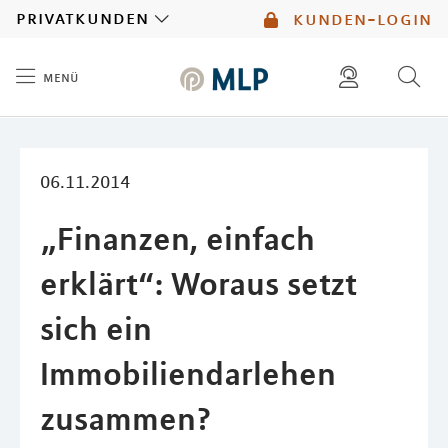
MLP
privatkunden
kunden-login
menü
Inhalt
diese website durchsuchen
mlp berater finden
06.11.2014
„Finanzen, einfach
erklärt“: Woraus setzt
sich ein
Immobiliendarlehen
zusammen?