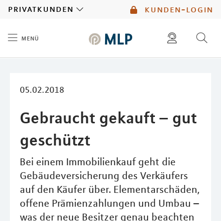
MLP
privatkunden
kunden-login
menü
Inhalt
diese website durchsuchen
mlp berater finden
05.02.2018
Gebraucht gekauft – gut
geschützt
Bei einem Immobilienkauf geht die
Gebäudeversicherung des Verkäufers
auf den Käufer über. Elementarschäden,
offene Prämienzahlungen und Umbau –
was der neue Besitzer genau beachten