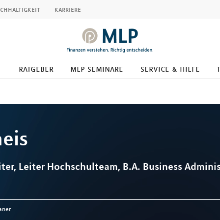
chhaltigkeit
karriere
ratgeber
mlp seminare
service & hilfe
eis
iter, Leiter Hochschulteam, B.A. Business Admini
aner