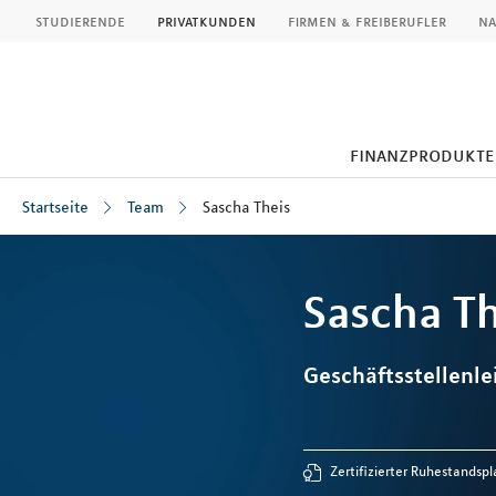
MLP
studierende
privatkunden
firmen & freiberufler
na
finanzprodukte
Startseite
Team
Sascha Theis
Inhalt
Sascha
Th
Geschäftsstellenle
Zertifizierter Ruhestandspl