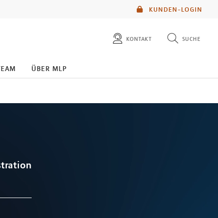
KUNDEN-LOGIN
kontakt
suche
diese website durchsuchen
team
über mlp
mlp berater finden
stration